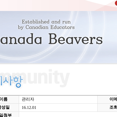
이름
관리자
이
작성일
조
16.12.01
일첨부