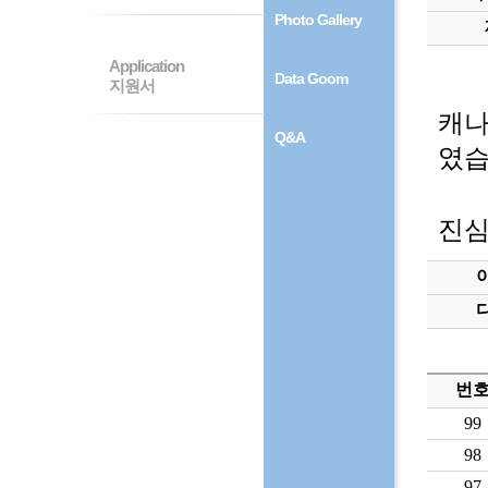
Photo Gallery
Application
Data Goom
지원서
캐나
Q&A
였습
진심
번
99
98
97