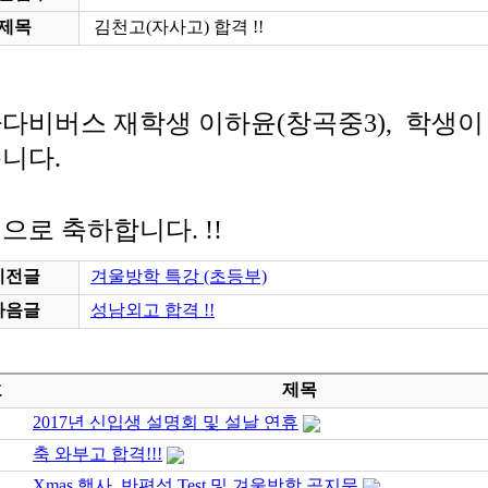
제목
김천고(자사고) 합격 !!
다비버스 재학생 이하윤(창곡중3), 학생이
니다.
으로 축하합니다. !!
이전글
겨울방학 특강 (초등부)
다음글
성남외고 합격 !!
호
제목
2017년 신입생 설명회 및 설날 연휴
축 와부고 합격!!!
Xmas 행사, 반편성 Test 및 겨울방학 공지문