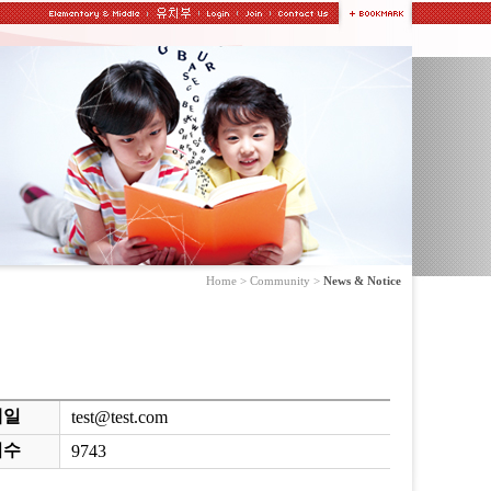
Home > Community >
News & Notice
메일
test@test.com
회수
9743