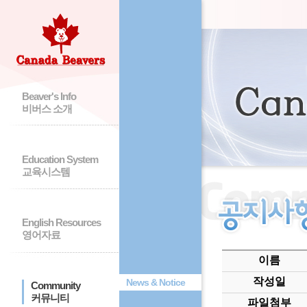
Beaver's Info
비버스 소개
Education System
교육시스템
English Resources
영어자료
이름
작성일
News & Notice
Community
커뮤니티
파일첨부