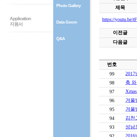
Photo Gallery
제목
Application
https://youtu.be
Data Goom
지원서
이전글
Q&A
다음글
번호
201
99
축 와
98
Xma
97
겨울
96
겨울방
95
김천고
94
성남외
93
2016
92