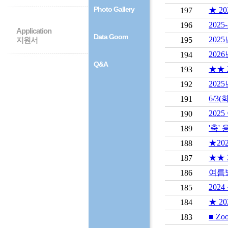
Photo Gallery
★ 2
197
202
196
Application
Data Goom
202
지원서
195
202
194
Q&A
★★ 
193
202
192
6/3
191
202
190
'축'
189
★20
188
★★ 
187
여름
186
202
185
★ 2
184
■ Zo
183