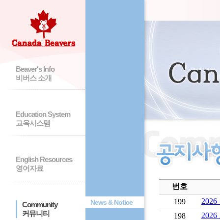
Beaver's Info
비버스 소개
Education System
교육시스템
English Resources
영어자료
번호
202
199
News & Notice
Community
커뮤니티
202
198