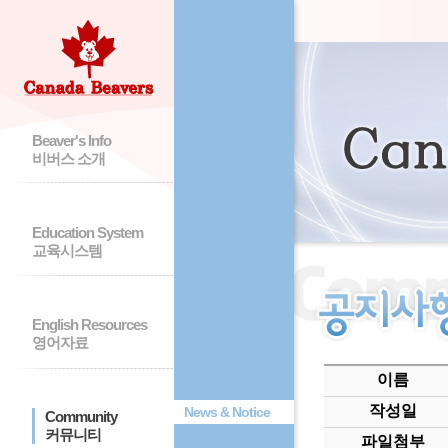
Beaver's Info
비버스 소개
Education System
교육시스템
English Resources
영어자료
이름
작성일
News & Notice
Community
커뮤니티
파일첨부