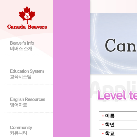
Beaver's Info
비버스 소개
Education System
교육시스템
English Resources
영어자료
이름
*
학년
*
Community
커뮤니티
학교
*