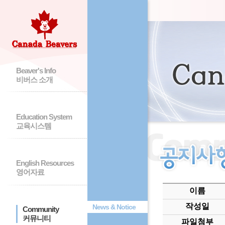
Beaver's Info
비버스 소개
Education System
교육시스템
English Resources
영어자료
이름
작성일
News & Notice
Community
커뮤니티
파일첨부