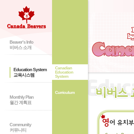
Beaver's Info
비버스 소개
Canadian
Education System
Education
교육시스템
System
Curriculum
Monthly Plan
월간 계획표
Community
커뮤니티