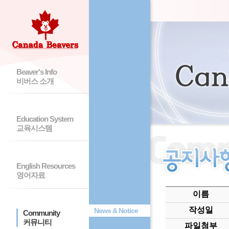
Beaver's Info
비버스 소개
Education System
교육시스템
English Resources
영어자료
이름
작성일
News & Notice
Community
커뮤니티
파일첨부