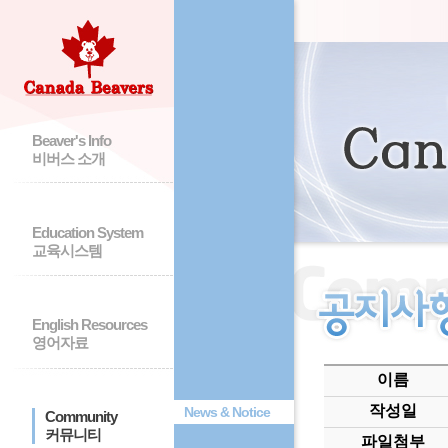
Beaver's Info
비버스 소개
Education System
교육시스템
English Resources
영어자료
이름
작성일
News & Notice
Community
커뮤니티
파일첨부