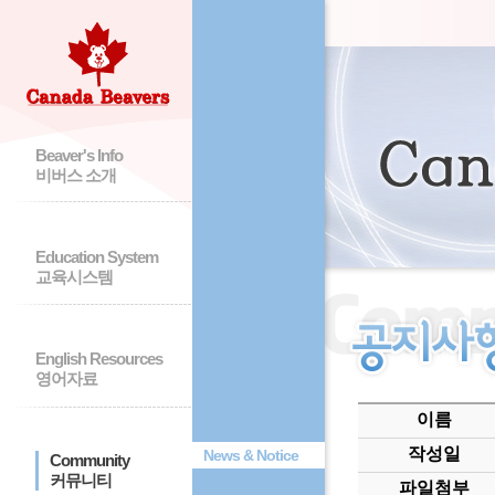
Beaver's Info
비버스 소개
Education System
교육시스템
English Resources
영어자료
이름
작성일
News & Notice
Community
커뮤니티
파일첨부